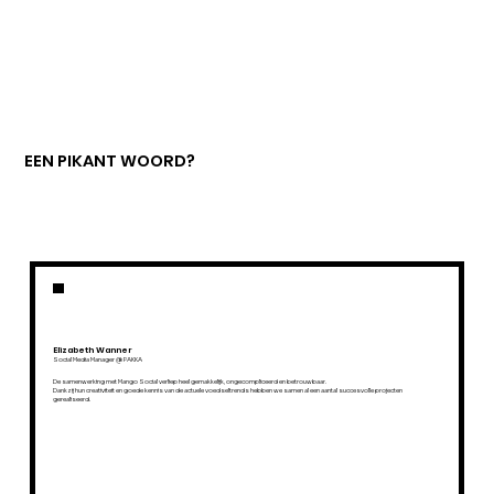
EEN PIKANT WOORD?
Elizabeth Wanner
Social Media Manager @ PAKKA
De samenwerking met Mango Social verliep heel gemakkelijk, ongecompliceerd en betrouwbaar.
Dankzij hun creativiteit en goede kennis van de actuele voedseltrends hebben we samen al een aantal succesvolle projecten
gerealiseerd.