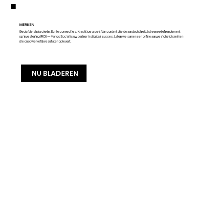
MERKEN
Gedurfde strategieën. Echte connecties. Krachtige groei. Van content die de aandacht trekt tot een reëel rendement
op investering (ROI) — Mango Social is uw partner in digitaal succes. Laten we samen een online aanwezigheid creëren
die daadwerkelijk resultaten oplevert.
NU BLADEREN