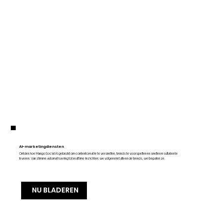
AI-marketingdiensten
Ontdek hoe Mango Social AI gebruikt om contentcreatie te versnellen, trends te voorspellen en sneller resultaten te
leveren. Van slimme automatisering tot realtime inzichten: we volgen niet alleen de trends, we bepalen ze.
NU BLADEREN