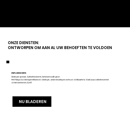
Marbella's keuken
ONZE DIENSTEN:
ONTWORPEN OM AAN AL UW BEHOEFTEN TE VOLDOEN
INFLUENCERS
Strategie op maat. Authentiek bereik. Betekenisvolle groei.
Met Mango Social krijgen influencers strategie, ondersteuning en serieuze zichtbaarheid. Want jouw content moet net
zo hard werken als jijzelf.
NU BLADEREN