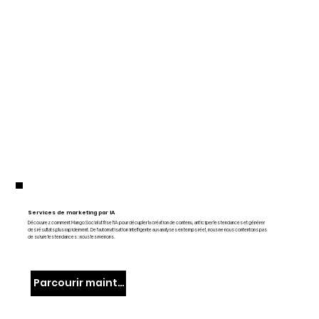
Services de marketing par IA
Découvrez comment Mango Social utilise l'IA pour décupler la création de contenu, anticiper les tendances et générer
des résultats plus rapidement. De l'automatisation intelligente aux analyses en temps réel, nous ne nous contentons pas
de suivre les tendances : nous les menons.
Parcourir maintenant