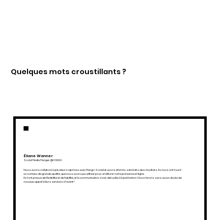
Quelques mots croustillants ?
Éliane Wanner
Social Media Manger @ PAKKA
Nous avons collaboré à plusieurs reprises avec Mango Social et avons été très satisfaits des résultats. Ils nous ont fourni
un contenu de grande qualité, que nous avons pu utiliser pour améliorer notre présence en ligne.
Ils font preuve de flexibilité et de fiabilité, et la communication s'est déroulée à la perfection. Nous ferons sans aucun doute de
nouveau appel à leurs services à l'avenir !