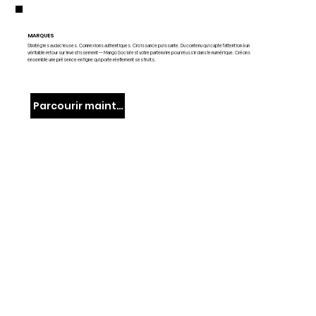
MARQUES
Stratégies audacieuses. Connexions authentiques. Croissance puissante. Du contenu qui capte l'attention à un
véritable retour sur investissement — Mango Social est votre partenaire pour réussir dans le numérique. Créons
ensemble une présence en ligne qui porte réellement ses fruits.
Parcourir maintenant