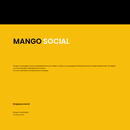
MANGO
SOCIAL
Mango Social, agence suisse spécialisée dans les médias sociaux, accompagne les influenceurs et les marques grâce à des stratégies
sur mesure et des campagnes innovantes.
Donnons de l'éclat à votre présence numérique.
Emplacement
Mango Social GmbH
Zoug, Suisse